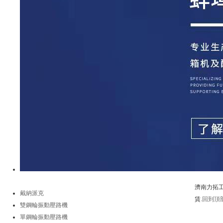
濟南力拓工
戴納派克
賃.
回到頂
雙鋼輪振動壓路機
電 話：05
單鋼輪振動壓路機