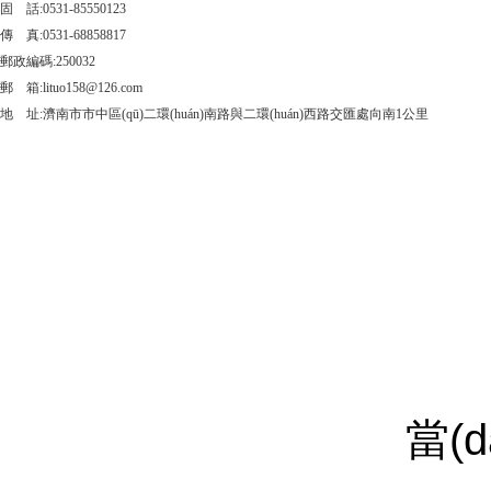
固 話:0531-85550123
傳 真:0531-68858817
郵政編碼:250032
郵 箱:lituo158@126.com
地 址:濟南市市中區(qū)二環(huán)南路與二環(huán)西路交匯處向南1公里
當(