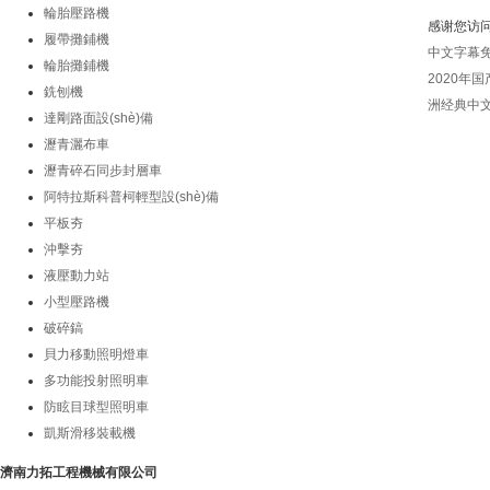
版權(quá
輪胎壓路機
感谢您访
履帶攤鋪機
中文字幕
輪胎攤鋪機
2020年
銑刨機
洲经典中
達剛路面設(shè)備
瀝青灑布車
瀝青碎石同步封層車
阿特拉斯科普柯輕型設(shè)備
平板夯
沖擊夯
液壓動力站
小型壓路機
破碎鎬
貝力移動照明燈車
多功能投射照明車
防眩目球型照明車
凱斯滑移裝載機
濟南力拓工程機械有限公司