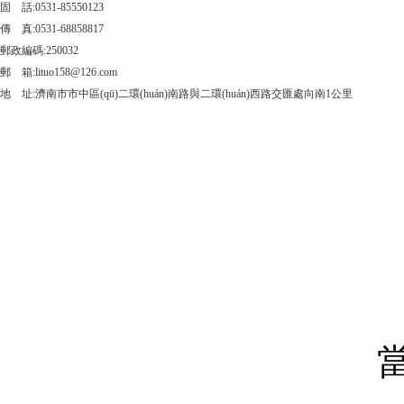
固 話:0531-85550123
傳 真:0531-68858817
郵政編碼:250032
郵 箱:lituo158@126.com
地 址:濟南市市中區(qū)二環(huán)南路與二環(huán)西路交匯處向南1公里