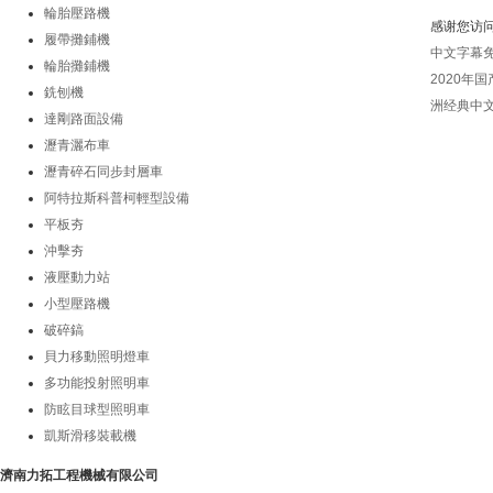
版權所有 
輪胎壓路機
感谢您访
履帶攤鋪機
中文字幕
輪胎攤鋪機
2020年
銑刨機
洲经典中
達剛路面設備
瀝青灑布車
瀝青碎石同步封層車
阿特拉斯科普柯輕型設備
平板夯
沖擊夯
液壓動力站
小型壓路機
破碎鎬
貝力移動照明燈車
多功能投射照明車
防眩目球型照明車
凱斯滑移裝載機
濟南力拓工程機械有限公司