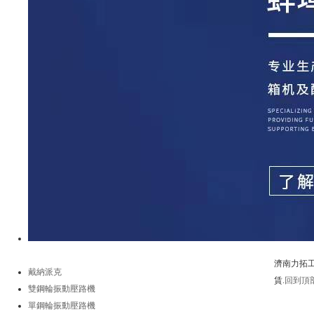
濟南力拓工
戴納派克
賃.
回到頂
雙鋼輪振動壓路機
電 話：05
單鋼輪振動壓路機